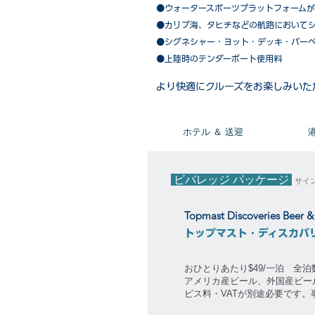
●ウォータースポーツプラットフォーム
●カリブ海、タヒチなどの航路において
​●シグネシャー・ヨット・デッキ・バー
●上陸時のテンダーボート使用料
​より快適にクルーズをお楽しみいた
​ホテル ＆ 送迎
ビバレッジ パッケージ
サイ
Topmast Discoveries Beer 
トップマスト・ディスカバ
おひとりあたり$49/一泊 全
アメリカ産ビール、外国産ビー
ビス料・VATが別途必要です