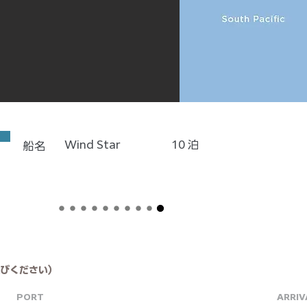
Wind Star
10
泊
船名
びください）
PORT
ARRIV