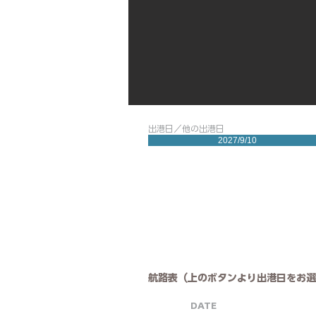
出港日／他の出港日
2027/9/10
航路表（上のボタンより出港日をお選
DATE