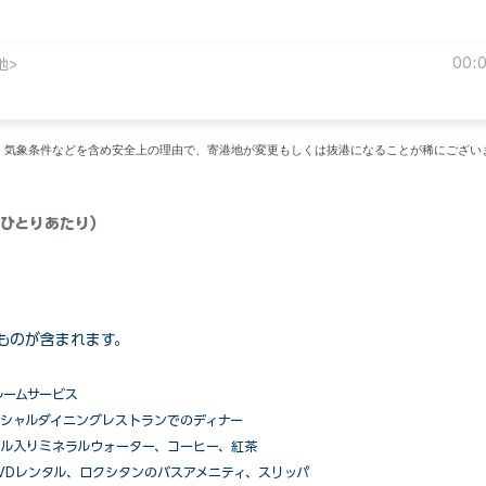
00:
地>
い。気象条件などを含め安全上の理由で、寄港地が変更もしくは抜港になることが稀にござい
ひとりあたり）
ものが含まれます。
ルームサービス
ペシャルダイニングレストランでのディナー
ル入りミネラルウォーター、コーヒー、紅茶
VDレンタル、ロクシタンのバスアメニティ、スリッパ