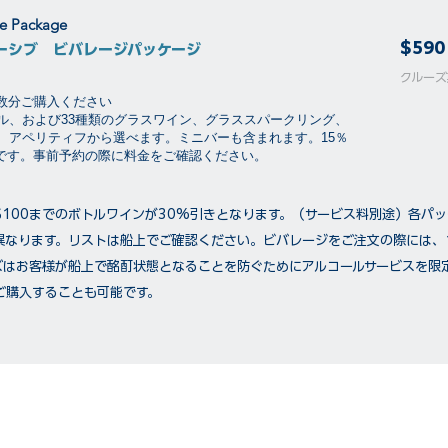
ge Package
$590
ーシブ ビバレージパッケージ
​​クル
泊数分ご購入ください
ル、および33種類のグラスワイン、グラススパークリング、
、アペリティフから選べます。ミニバーも含まれます。15％
要です。事前予約の際に料金をご確認ください。
$100までのボトルワインが30%引きとなります。（サービス料別途）各パ
異なります。リストは船上でご確認ください。ビバレージをご注文の際には、
ズはお客様が船上で酩酊状態となることを防ぐためにアルコールサービスを限
ご購入することも可能です。