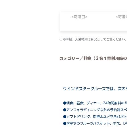
<寄港日>
<寄港
​出港時刻、入港時刻は目安としてご覧くださ
カテゴリー／料金（２名１室利用時の
ウインドスタークルーズでは、次の
●朝食、昼食、ディナー、24時間無料の
​●アンフォラダイニング以外の予約制ス
●ソフトドリンク、炭酸水などを含むボト
●客室でのフルーツバスケット、生花、D