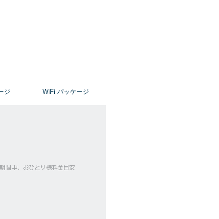
ージ
​WiFi パッケージ
ーズ期間中、おひとり様料金目安