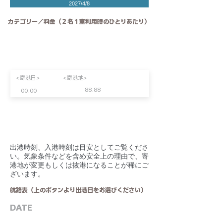
2027/4/8
カテゴリー／料金（２名１室利用時のひとりあたり）
<寄港日>
<寄港地>
88:88
00:00
​出港時刻、入港時刻は目安としてご覧くださ
い。気象条件などを含め安全上の理由で、寄
港地が変更もしくは抜港になることが稀にご
ざいます。
航路表（上のボタンより出港日をお選びください）
DATE