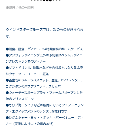
出港日／他の出港日
ウインドスタークルーズでは、次のものが含まれま
す。
●朝食、昼食、ディナー、24時間無料のルームサービス
​●アンフォラダイニング以外の予約制スペシャルダイニ
ングレストランでのディナー
●ソフトドリンク、炭酸水などを含むボトル入りミネラ
ルウォーター、コーヒー、紅茶
●客室でのフルーツバスケット、生花、DVDレンタル、
ロクシタンのバスアメニティ、スリッパ
●ウォータースポーツプラットフォームがオープンした
時のマリンスポーツ
●カリブ海、タヒチなどの航路においてシュノーケリン
グ・エクイップメントのレンタルが無料です
​●シグネシャー・ヨット・デッキ・バーベキュー・ディ
ナー（天候により中止の場合あり）