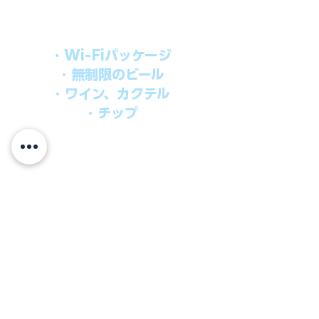
オールインパッケージには下記が含まれ
ます。
・Wi-Fiパッケージ
・無制限のビール
・ワイン、カクテル
・チップ
快適なクルーズを楽しみたい方、お得に
オールインクルーシブを楽しみたい方へ
の選択肢です。
ウインドスタークルーズでは、通常のクルーズ料金
に次のものが含まれます。
●朝食、昼食、ディナー、24時間無料のルームサービス
​●アンフォラダイニング以外の予約制スペシャルダイニ