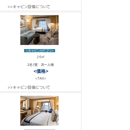
>>キャビン設備について
<キャビンカテゴリ>
26㎡
2名1室 お一人様
<価格>
<TAX>
>>キャビン設備について