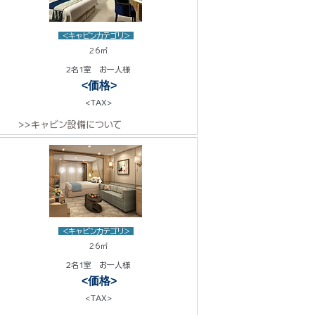
<キャビンカテゴリ>
26㎡
2名1室 お一人様
<価格>
<TAX>
>>キャビン設備について
<キャビンカテゴリ>
26㎡
2名1室 お一人様
<価格>
<TAX>