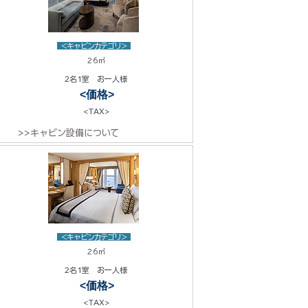
<キャビンカテゴリ>
26㎡
2名1室 お一人様
<価格>
<TAX>
>>キャビン設備について
<キャビンカテゴリ>
26㎡
2名1室 お一人様
<価格>
<TAX>