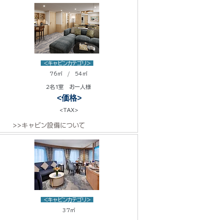
<キャビンカテゴリ>
76㎡ / 54㎡
2名1室 お一人様
<価格>
<TAX>
>>キャビン設備について
<キャビンカテゴリ>
37㎡