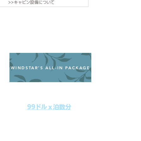
>>キャビン設備について
WINDSTAR’S ALL-IN PACKAGE
オールインクルーシブパッケージ
わずか99ドル／一人一泊あたり
99ドルｘ泊数分
上記のクルーズ料金にオールインクルー
シブパッケージを追加するだけで、
船上で解き放たれた楽しさを味わえま
す。​