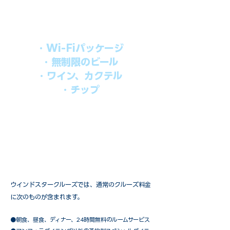
す。​
オールインパッケージには下記が含まれ
ます。
・Wi-Fiパッケージ
・無制限のビール
・ワイン、カクテル
・チップ
快適なクルーズを楽しみたい方、お得に
オールインクルーシブを楽しみたい方へ
の選択肢です。
ウインドスタークルーズでは、通常のクルーズ料金
に次のものが含まれます。
●朝食、昼食、ディナー、24時間無料のルームサービス