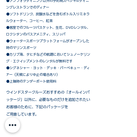
​●アンフォラダイニング以外の予約制スペシャルダイニ
ングレストランでのディナー
●ソフトドリンク、炭酸水などを含むボトル入りミネラ
ルウォーター、コーヒー、紅茶
●客室でのフルーツバスケット、生花、DVDレンタル、
ロクシタンのバスアメニティ、スリッパ
●ウォータースポーツプラットフォームがオープンした
時のマリンスポーツ
●カリブ海、タヒチなどの航路においてシュノーケリン
グ・エクイップメントのレンタルが無料です
​●シグネシャー・ヨット・デッキ・バーベキュー・ディ
ナー（天候により中止の場合あり）
●上陸時のテンダーボート使用料
ウインドスタークルーズおすすめの「オールインパ
ッケージ」以外に、必要なものだけを追加されたい
お客様のために、下記のパッケージを
ご用意しています。