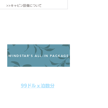
>>キャビン設備について
WINDSTAR’S ALL-IN PACKAGE
オールインクルーシブパッケージ
わずか99ドル／一人一泊あたり
99ドルｘ泊数分
上記のクルーズ料金にオールインクルー
シブパッケージを追加するだけで、
船上で解き放たれた楽しさを味わえま