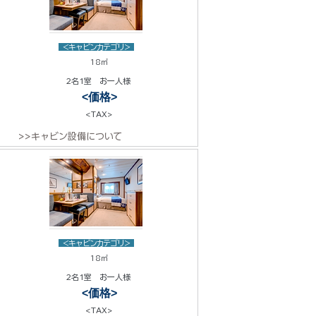
<キャビンカテゴリ>
18㎡
2名1室 お一人様
<価格>
<TAX>
>>キャビン設備について
<キャビンカテゴリ>
18㎡
2名1室 お一人様
<価格>
<TAX>