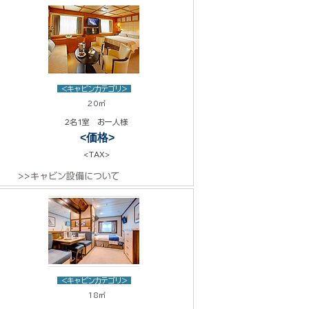
<キャビンカテゴリ>
20㎡
2名1室 お一人様
<価格>
<TAX>
>>キャビン設備について
<キャビンカテゴリ>
18㎡