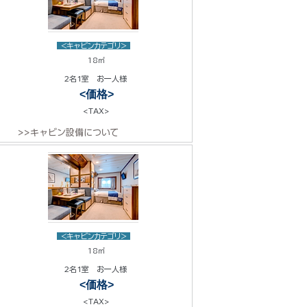
<キャビンカテゴリ>
18㎡
2名1室 お一人様
<価格>
<TAX>
>>キャビン設備について
<キャビンカテゴリ>
18㎡
2名1室 お一人様
<価格>
<TAX>