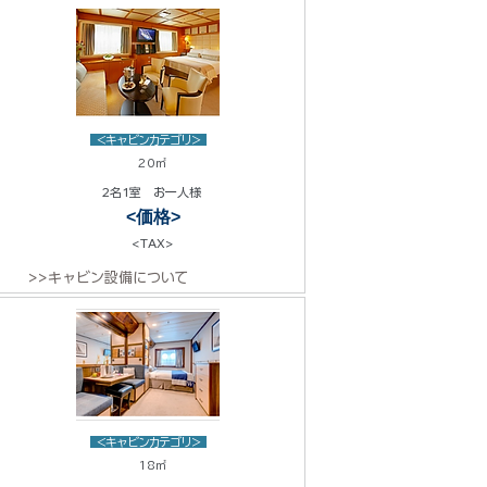
<キャビンカテゴリ>
20㎡
2名1室 お一人様
<価格>
<TAX>
>>キャビン設備について
<キャビンカテゴリ>
18㎡