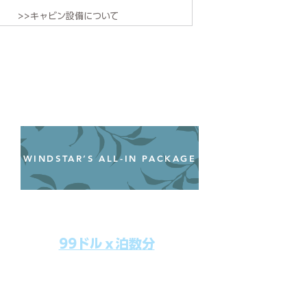
>>キャビン設備について
WINDSTAR’S ALL-IN PACKAGE
オールインクルーシブパッケージ
わずか99ドル／一人一泊あたり
99ドルｘ泊数分
上記のクルーズ料金にオールインクルー
シブパッケージを追加するだけで、
船上で解き放たれた楽しさを味わえま