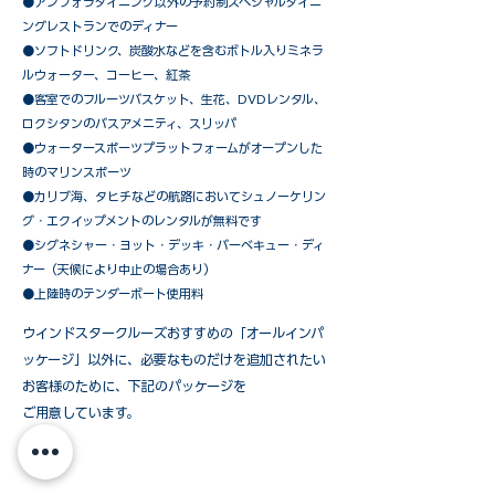
​●アンフォラダイニング以外の予約制スペシャルダイニ
ングレストランでのディナー
●ソフトドリンク、炭酸水などを含むボトル入りミネラ
ルウォーター、コーヒー、紅茶
●客室でのフルーツバスケット、生花、DVDレンタル、
ロクシタンのバスアメニティ、スリッパ
●ウォータースポーツプラットフォームがオープンした
時のマリンスポーツ
●カリブ海、タヒチなどの航路においてシュノーケリン
グ・エクイップメントのレンタルが無料です
​●シグネシャー・ヨット・デッキ・バーベキュー・ディ
ナー（天候により中止の場合あり）
●上陸時のテンダーボート使用料
ウインドスタークルーズおすすめの「オールインパ
ッケージ」以外に、必要なものだけを追加されたい
お客様のために、下記のパッケージを
ご用意しています。