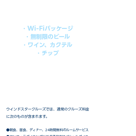
す。​
オールインパッケージには下記が含まれ
ます。
・Wi-Fiパッケージ
・無制限のビール
・ワイン、カクテル
・チップ
快適なクルーズを楽しみたい方、お得に
オールインクルーシブを楽しみたい方へ
の選択肢です。
ウインドスタークルーズでは、通常のクルーズ料金
に次のものが含まれます。
●朝食、昼食、ディナー、24時間無料のルームサービス