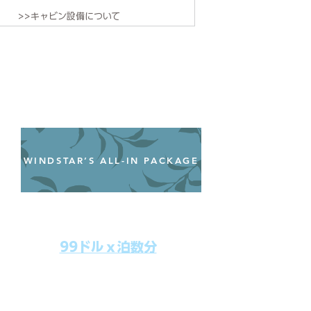
>>キャビン設備について
WINDSTAR’S ALL-IN PACKAGE
オールインクルーシブパッケージ
わずか99ドル／一人一泊あたり
99ドルｘ泊数分
上記のクルーズ料金にオールインクルー
シブパッケージを追加するだけで、
船上で解き放たれた楽しさを味わえま