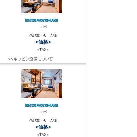
<キャビンカテゴリ>
18㎡
2名1室 お一人様
<価格>
<TAX>
>>キャビン設備について
<キャビンカテゴリ>
18㎡
2名1室 お一人様
<価格>
<TAX>