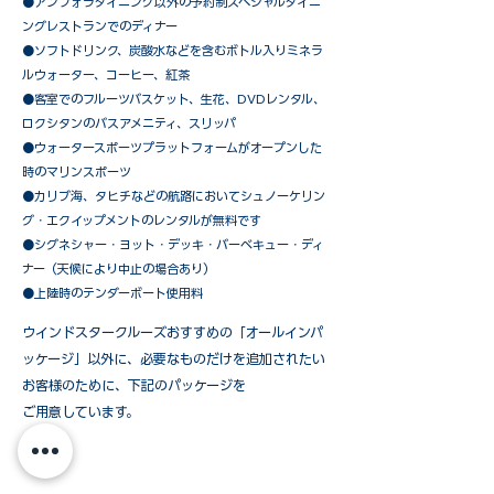
​●アンフォラダイニング以外の予約制スペシャルダイニ
ングレストランでのディナー
●ソフトドリンク、炭酸水などを含むボトル入りミネラ
ルウォーター、コーヒー、紅茶
●客室でのフルーツバスケット、生花、DVDレンタル、
ロクシタンのバスアメニティ、スリッパ
●ウォータースポーツプラットフォームがオープンした
時のマリンスポーツ
●カリブ海、タヒチなどの航路においてシュノーケリン
グ・エクイップメントのレンタルが無料です
​●シグネシャー・ヨット・デッキ・バーベキュー・ディ
ナー（天候により中止の場合あり）
●上陸時のテンダーボート使用料
ウインドスタークルーズおすすめの「オールインパ
ッケージ」以外に、必要なものだけを追加されたい
お客様のために、下記のパッケージを
ご用意しています。