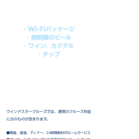
す。​
オールインパッケージには下記が含まれ
ます。
・Wi-Fiパッケージ
・無制限のビール
・ワイン、カクテル
・チップ
快適なクルーズを楽しみたい方、お得に
オールインクルーシブを楽しみたい方へ
の選択肢です。
ウインドスタークルーズでは、通常のクルーズ料金
に次のものが含まれます。
●朝食、昼食、ディナー、24時間無料のルームサービス