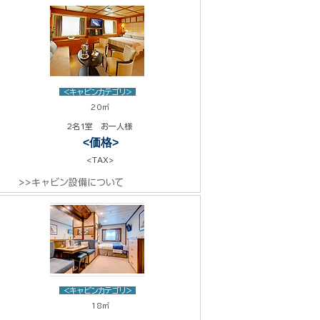
<キャビンカテゴリ>
20㎡
2名1室 お一人様
<価格>
<TAX>
>>キャビン設備について
<キャビンカテゴリ>
18㎡