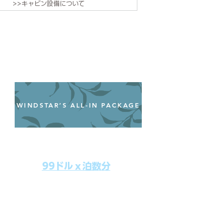
>>キャビン設備について
WINDSTAR’S ALL-IN PACKAGE
オールインクルーシブパッケージ
わずか99ドル／一人一泊あたり
99ドルｘ泊数分
上記のクルーズ料金にオールインクルー
シブパッケージを追加するだけで、
船上で解き放たれた楽しさを味わえま
す。​