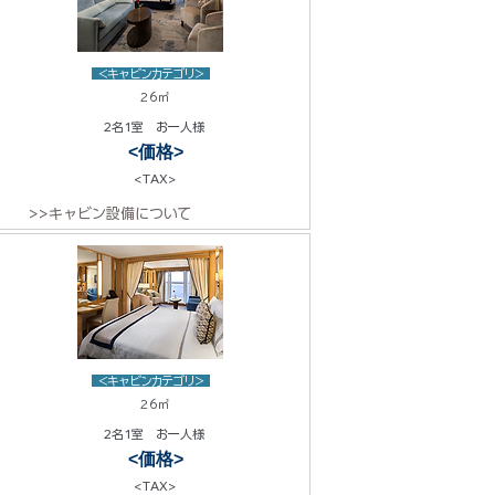
<キャビンカテゴリ>
26㎡
2名1室 お一人様
<価格>
<TAX>
>>キャビン設備について
<キャビンカテゴリ>
26㎡
2名1室 お一人様
<価格>
<TAX>