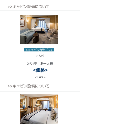
>>キャビン設備について
<キャビンカテゴリ>
26㎡
2名1室 お一人様
<価格>
<TAX>
>>キャビン設備について