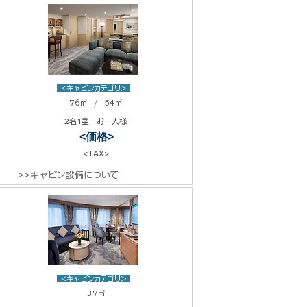
<キャビンカテゴリ>
76㎡ / 54㎡
2名1室 お一人様
<価格>
<TAX>
>>キャビン設備について
<キャビンカテゴリ>
37㎡