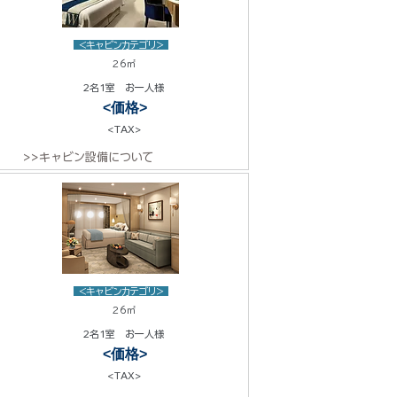
<キャビンカテゴリ>
26㎡
2名1室 お一人様
<価格>
<TAX>
>>キャビン設備について
<キャビンカテゴリ>
26㎡
2名1室 お一人様
<価格>
<TAX>