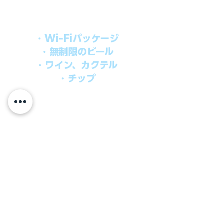
オールインパッケージには下記が含まれ
ます。
・Wi-Fiパッケージ
・無制限のビール
・ワイン、カクテル
・チップ
快適なクルーズを楽しみたい方、お得に
オールインクルーシブを楽しみたい方へ
の選択肢です。
ウインドスタークルーズでは、通常のクルーズ料金
に次のものが含まれます。
●朝食、昼食、ディナー、24時間無料のルームサービス
​●アンフォラダイニング以外の予約制スペシャルダイニ