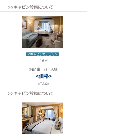
>>キャビン設備について
<キャビンカテゴリ>
26㎡
2名1室 お一人様
<価格>
<TAX>
>>キャビン設備について