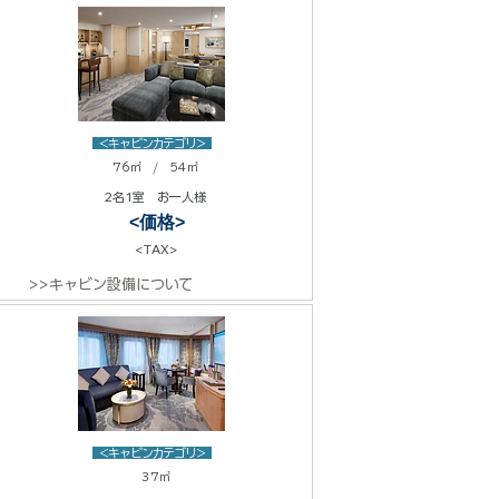
<キャビンカテゴリ>
76㎡ / 54㎡
2名1室 お一人様
<価格>
<TAX>
>>キャビン設備について
<キャビンカテゴリ>
37㎡