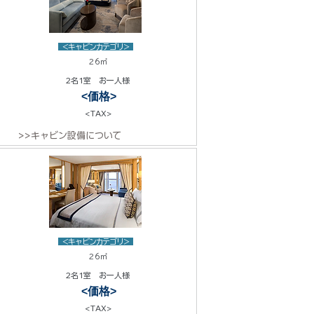
<キャビンカテゴリ>
26㎡
2名1室 お一人様
<価格>
<TAX>
>>キャビン設備について
<キャビンカテゴリ>
26㎡
2名1室 お一人様
<価格>
<TAX>