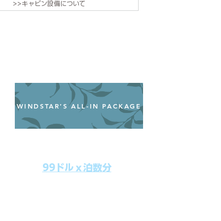
>>キャビン設備について
WINDSTAR’S ALL-IN PACKAGE
オールインクルーシブパッケージ
わずか99ドル／一人一泊あたり
99ドルｘ泊数分
上記のクルーズ料金にオールインクルー
シブパッケージを追加するだけで、
船上で解き放たれた楽しさを味わえま
す。​