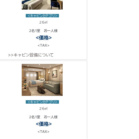
<キャビンカテゴリ>
26㎡
2名1室 お一人様
<価格>
<TAX>
>>キャビン設備について
<キャビンカテゴリ>
26㎡
2名1室 お一人様
<価格>
<TAX>