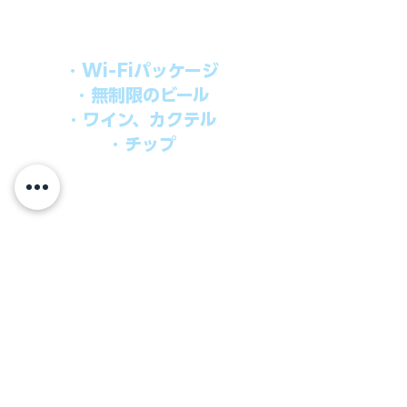
オールインパッケージには下記が含まれ
ます。
・Wi-Fiパッケージ
・無制限のビール
・ワイン、カクテル
・チップ
快適なクルーズを楽しみたい方、お得に
オールインクルーシブを楽しみたい方へ
の選択肢です。
ウインドスタークルーズでは、通常のクルーズ料金
に次のものが含まれます。
●朝食、昼食、ディナー、24時間無料のルームサービス
​●アンフォラダイニング以外の予約制スペシャルダイニ