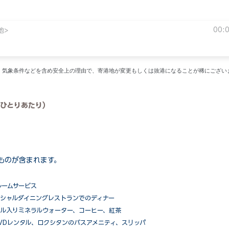
00:
地>
い。気象条件などを含め安全上の理由で、寄港地が変更もしくは抜港になることが稀にござい
ひとりあたり）
ものが含まれます。
ルームサービス
ペシャルダイニングレストランでのディナー
ル入りミネラルウォーター、コーヒー、紅茶
VDレンタル、ロクシタンのバスアメニティ、スリッパ