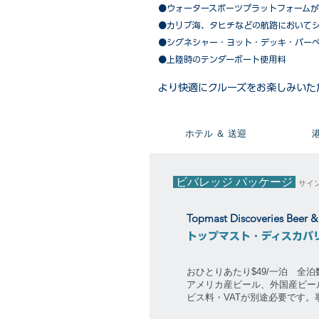
●ウォータースポーツプラットフォーム
●カリブ海、タヒチなどの航路において
​●シグネシャー・ヨット・デッキ・バー
●上陸時のテンダーボート使用料
​より快適にクルーズをお楽しみいた
​ホテル ＆ 送迎
ビバレッジ パッケージ
サイ
Topmast Discoveries Beer 
トップマスト・ディスカバ
おひとりあたり$49/一泊 全
アメリカ産ビール、外国産ビー
ビス料・VATが別途必要です