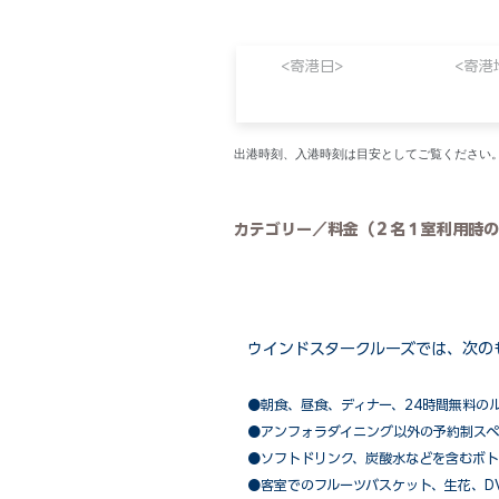
<寄港日>
<寄港
​出港時刻、入港時刻は目安としてご覧くださ
カテゴリー／料金（２名１室利用時の
ウインドスタークルーズでは、次の
●朝食、昼食、ディナー、24時間無料の
​●アンフォラダイニング以外の予約制ス
●ソフトドリンク、炭酸水などを含むボト
●客室でのフルーツバスケット、生花、D