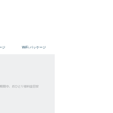
ージ
​WiFi パッケージ
ーズ期間中、おひとり様料金目安