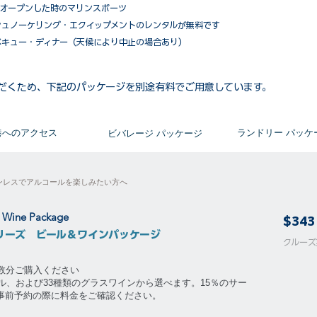
がオープンした時のマリンスポーツ
シュノーケリング・エクイップメントのレンタルが無料です
ベキュー・ディナー（天候により中止の場合あり）
だくため、下記のパッケージを別途有料でご用意しています。​
​港へのアクセス
​ランドリー パッケ
ビバレージ パッケージ
ンレスでアルコールを楽しみたい方へ
& Wine Package
$343
リーズ ビール＆ワインパッケージ
​​クル
泊数分ご購入ください
ル、および33種類のグラスワインから選べます。15％のサー
。事前予約の際に料金をご確認ください。