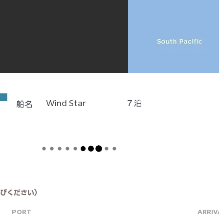
Wind Star
7
泊
船名
びください）
PORT
ARRIV