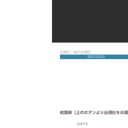
出港日／他の出港日
2027/11/15
航路表（上のボタンより出港日をお選
DATE