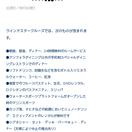
出港日／他の出港日
ウインドスタークルーズでは、次のものが含まれま
す。
●朝食、昼食、ディナー、24時間無料のルームサービス
​●アンフォラダイニング以外の予約制スペシャルダイニ
ングレストランでのディナー
●ソフトドリンク、炭酸水などを含むボトル入りミネラ
ルウォーター、コーヒー、紅茶
●客室でのフルーツバスケット、生花、DVDレンタル、
ロクシタンのバスアメニティ、スリッパ
●ウォータースポーツプラットフォームがオープンした
時のマリンスポーツ
●カリブ海、タヒチなどの航路においてシュノーケリン
グ・エクイップメントのレンタルが無料です
​●シグネシャー・ヨット・デッキ・バーベキュー・ディ
ナー（天候により中止の場合あり）