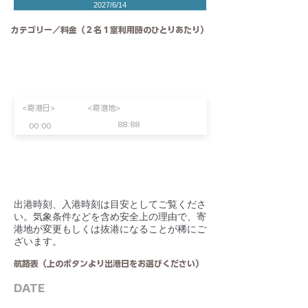
2027/6/14
カテゴリー／料金（２名１室利用時のひとりあたり）
<寄港日>
<寄港地>
88:88
00:00
​出港時刻、入港時刻は目安としてご覧くださ
い。気象条件などを含め安全上の理由で、寄
港地が変更もしくは抜港になることが稀にご
ざいます。
航路表（上のボタンより出港日をお選びください）
DATE