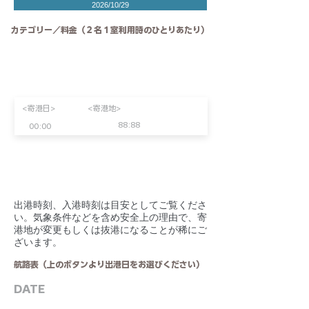
2026/10/29
カテゴリー／料金（２名１室利用時のひとりあたり）
<寄港日>
<寄港地>
88:88
00:00
​出港時刻、入港時刻は目安としてご覧くださ
い。気象条件などを含め安全上の理由で、寄
港地が変更もしくは抜港になることが稀にご
ざいます。
航路表（上のボタンより出港日をお選びください）
DATE