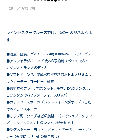
出港日／他の出港日
ウインドスタークルーズでは、次のものが含まれま
す。
●朝食、昼食、ディナー、24時間無料のルームサービス
​●アンフォラダイニング以外の予約制スペシャルダイニ
ングレストランでのディナー
●ソフトドリンク、炭酸水などを含むボトル入りミネラ
ルウォーター、コーヒー、紅茶
●客室でのフルーツバスケット、生花、DVDレンタル、
ロクシタンのバスアメニティ、スリッパ
●ウォータースポーツプラットフォームがオープンした
時のマリンスポーツ
●カリブ海、タヒチなどの航路においてシュノーケリン
グ・エクイップメントのレンタルが無料です
​●シグネシャー・ヨット・デッキ・バーベキュー・ディ
ナー（天候により中止の場合あり）