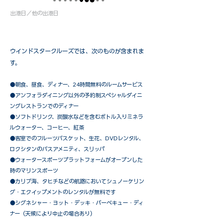
出港日／他の出港日
ウインドスタークルーズでは、次のものが含まれま
す。
●朝食、昼食、ディナー、24時間無料のルームサービス
​●アンフォラダイニング以外の予約制スペシャルダイニ
ングレストランでのディナー
●ソフトドリンク、炭酸水などを含むボトル入りミネラ
ルウォーター、コーヒー、紅茶
●客室でのフルーツバスケット、生花、DVDレンタル、
ロクシタンのバスアメニティ、スリッパ
●ウォータースポーツプラットフォームがオープンした
時のマリンスポーツ
●カリブ海、タヒチなどの航路においてシュノーケリン
グ・エクイップメントのレンタルが無料です
​●シグネシャー・ヨット・デッキ・バーベキュー・ディ
ナー（天候により中止の場合あり）