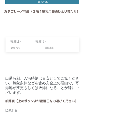
2026/3/5
カテゴリー／料金（２名１室利用時のひとりあたり）
<寄港日>
<寄港地>
88:88
00:00
​出港時刻、入港時刻は目安としてご覧くださ
い。気象条件などを含め安全上の理由で、寄
港地が変更もしくは抜港になることが稀にご
ざいます。
航路表（上のボタンより出港日をお選びください）
DATE