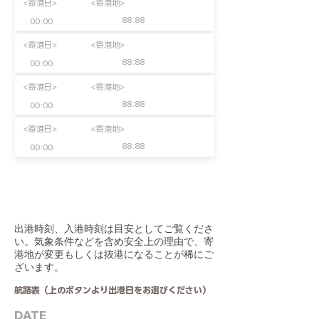
<寄港日>
<寄港地>
88:88
00:00
<寄港日>
<寄港地>
88:88
00:00
<寄港日>
<寄港地>
88:88
00:00
<寄港日>
<寄港地>
88:88
00:00
​出港時刻、入港時刻は目安としてご覧くださ
い。気象条件などを含め安全上の理由で、寄
港地が変更もしくは抜港になることが稀にご
ざいます。
航路表（上のボタンより出港日をお選びください）
DATE