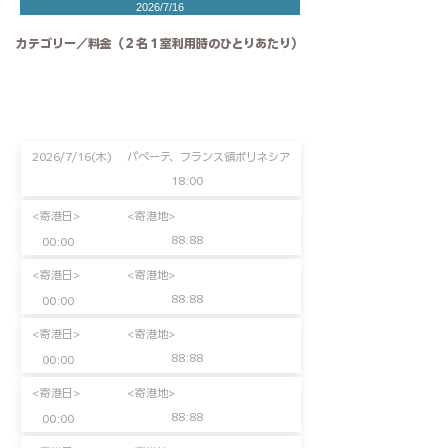
2026/7/16
カテゴリー／料金（２名１室利用時のひとりあたり）
2026/7/16(木)
パペーテ、フランス領ポリネシア
18:00
<寄港日>
<寄港地>
88:88
00:00
<寄港日>
<寄港地>
88:88
00:00
<寄港日>
<寄港地>
88:88
00:00
<寄港日>
<寄港地>
88:88
00:00