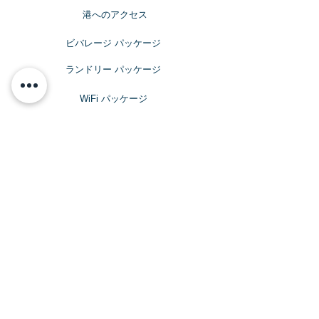
​港へのアクセス
ビバレージ パッケージ
​ランドリー パッケージ
​WiFi パッケージ
ビバレッジ パッケージ
サインレスで
アルコールを楽しみたい方へ
Topmast Discoveries Beer & Wine
Package
トップマスト・ディスカバリーズ ビール＆
ワインパッケージ
$343
​​クルーズ期間中、おひとり様料金目安