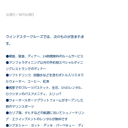
出港日／他の出港日
ウインドスタークルーズでは、次のものが含まれま
す。
●朝食、昼食、ディナー、24時間無料のルームサービス
​●アンフォラダイニング以外の予約制スペシャルダイニ
ングレストランでのディナー
●ソフトドリンク、炭酸水などを含むボトル入りミネラ
ルウォーター、コーヒー、紅茶
●客室でのフルーツバスケット、生花、DVDレンタル、
ロクシタンのバスアメニティ、スリッパ
●ウォータースポーツプラットフォームがオープンした
時のマリンスポーツ
●カリブ海、タヒチなどの航路においてシュノーケリン
グ・エクイップメントのレンタルが無料です
​●シグネシャー・ヨット・デッキ・バーベキュー・ディ