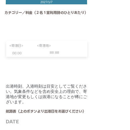
2027/1/7
カテゴリー／料金（２名１室利用時のひとりあたり）
<寄港日>
<寄港地>
88:88
00:00
​出港時刻、入港時刻は目安としてご覧くださ
い。気象条件などを含め安全上の理由で、寄
港地が変更もしくは抜港になることが稀にご
ざいます。
航路表（上のボタンより出港日をお選びください）
DATE