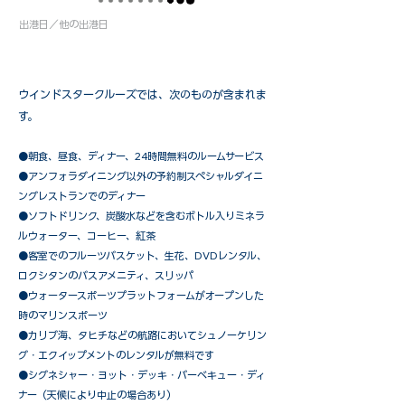
出港日／他の出港日
ウインドスタークルーズでは、次のものが含まれま
す。
●朝食、昼食、ディナー、24時間無料のルームサービス
​●アンフォラダイニング以外の予約制スペシャルダイニ
ングレストランでのディナー
●ソフトドリンク、炭酸水などを含むボトル入りミネラ
ルウォーター、コーヒー、紅茶
●客室でのフルーツバスケット、生花、DVDレンタル、
ロクシタンのバスアメニティ、スリッパ
●ウォータースポーツプラットフォームがオープンした
時のマリンスポーツ
●カリブ海、タヒチなどの航路においてシュノーケリン
グ・エクイップメントのレンタルが無料です
​●シグネシャー・ヨット・デッキ・バーベキュー・ディ
ナー（天候により中止の場合あり）