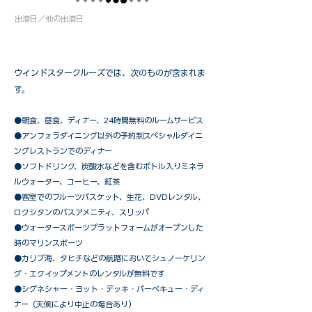
出港日／他の出港日
ウインドスタークルーズでは、次のものが含まれま
す。
●朝食、昼食、ディナー、24時間無料のルームサービス
​●アンフォラダイニング以外の予約制スペシャルダイニ
ングレストランでのディナー
●ソフトドリンク、炭酸水などを含むボトル入りミネラ
ルウォーター、コーヒー、紅茶
●客室でのフルーツバスケット、生花、DVDレンタル、
ロクシタンのバスアメニティ、スリッパ
●ウォータースポーツプラットフォームがオープンした
時のマリンスポーツ
●カリブ海、タヒチなどの航路においてシュノーケリン
グ・エクイップメントのレンタルが無料です
​●シグネシャー・ヨット・デッキ・バーベキュー・ディ
ナー（天候により中止の場合あり）