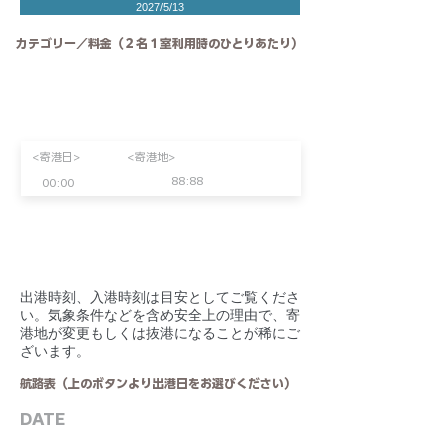
2027/5/13
カテゴリー／料金（２名１室利用時のひとりあたり）
<寄港日>
<寄港地>
88:88
00:00
​出港時刻、入港時刻は目安としてご覧くださ
い。気象条件などを含め安全上の理由で、寄
港地が変更もしくは抜港になることが稀にご
ざいます。
航路表（上のボタンより出港日をお選びください）
DATE