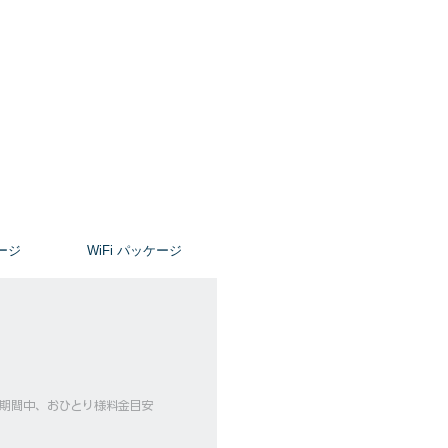
ージ
​WiFi パッケージ
ーズ期間中、おひとり様料金目安