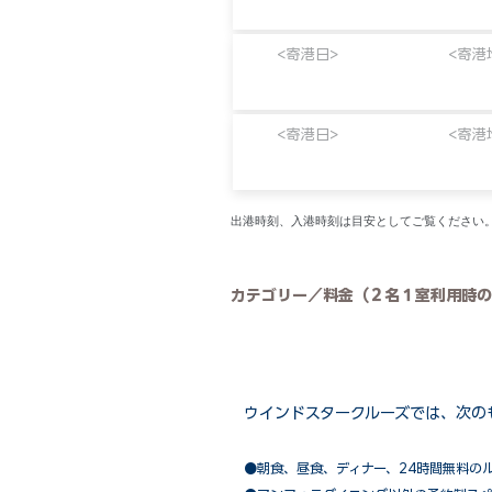
<寄港日>
<寄港
<寄港日>
<寄港
​出港時刻、入港時刻は目安としてご覧くださ
カテゴリー／料金（２名１室利用時の
ウインドスタークルーズでは、次の
●朝食、昼食、ディナー、24時間無料の