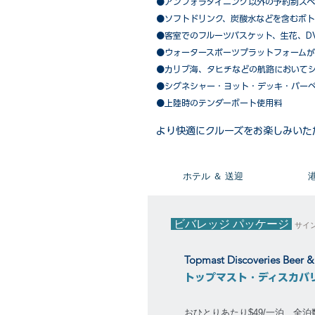
​●アンフォラダイニング以外の予約制ス
●ソフトドリンク、炭酸水などを含むボト
●客室でのフルーツバスケット、生花、D
●ウォータースポーツプラットフォーム
●カリブ海、タヒチなどの航路において
​●シグネシャー・ヨット・デッキ・バー
●上陸時のテンダーボート使用料
​より快適にクルーズをお楽しみいた
​ホテル ＆ 送迎
ビバレッジ パッケージ
サイ
Topmast Discoveries Beer 
トップマスト・ディスカバ
おひとりあたり$49/一泊 全