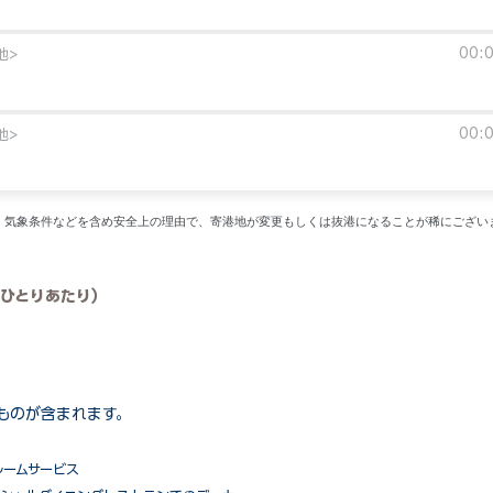
00:
地>
00:
地>
い。気象条件などを含め安全上の理由で、寄港地が変更もしくは抜港になることが稀にござい
ひとりあたり）
ものが含まれます。
ルームサービス