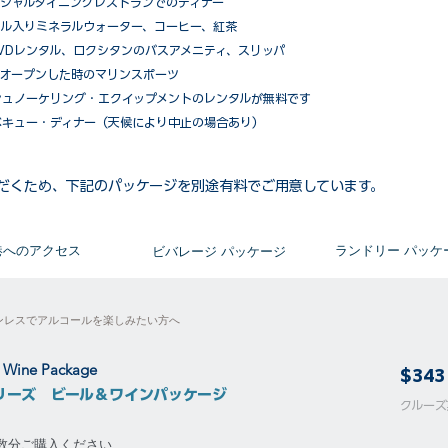
ペシャルダイニングレストランでのディナー
ル入りミネラルウォーター、コーヒー、紅茶
VDレンタル、ロクシタンのバスアメニティ、スリッパ
がオープンした時のマリンスポーツ
シュノーケリング・エクイップメントのレンタルが無料です
ベキュー・ディナー（天候により中止の場合あり）
だくため、下記のパッケージを別途有料でご用意しています。​
​港へのアクセス
​ランドリー パッケ
ビバレージ パッケージ
ンレスでアルコールを楽しみたい方へ
& Wine Package
$343
リーズ ビール＆ワインパッケージ
​​クル
泊数分ご購入ください