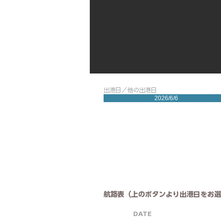
出港日／他の出港日
2026/6/6
航路表（上のボタンより出港日をお選
DATE