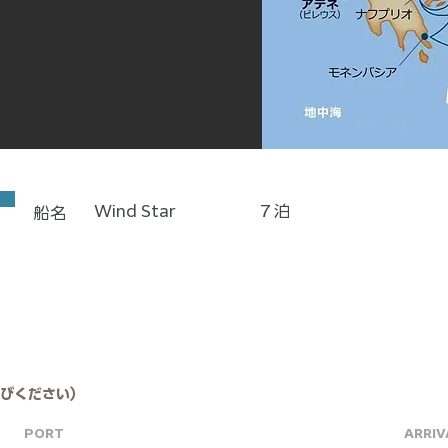
Wind Star
7
泊
船名
びください）
PORT
ARRIV