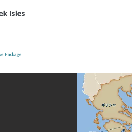
ek Isles
ive Package