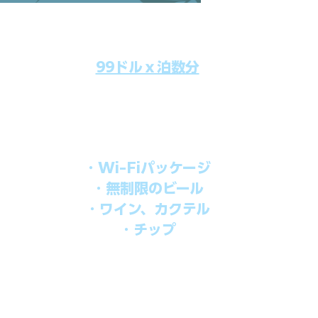
99ドルｘ泊数分
のクルーズ料金にオールインクルーシブパッケージを追加するだけで
船上で解き放たれた楽しさを味わえます。​
オールインパッケージには下記が含まれます。
・Wi-Fiパッケージ
・無制限のビール
・ワイン、カクテル
・チップ
を楽しみたい方、お得にオールインクルーシブを楽しみたい方への