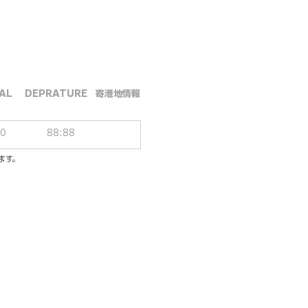
AL
DEPRATURE
​寄港地情報
00
88:88
ます。
ーシブパッケージ
ル／一人一泊あたり