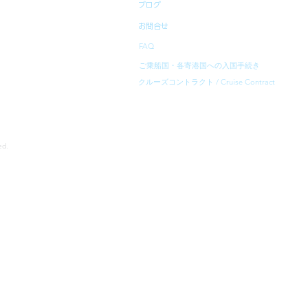
ブログ
お問合せ
FAQ
ご乗船国・各寄港国への入国手続き
クルーズコントラクト / Cruise Contract
rved.
寄港地等は、予告無く変更になることがあります。