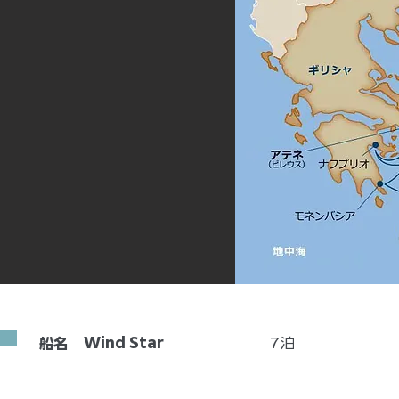
Wind Star
7
泊
船名