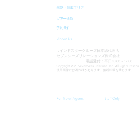
航路・航海エリア
ツアー情報
予約条件
About Us
インドスタークルーズ日本総代理店
ウ
セブンシーズリレーションズ株式会社
TEL:03-6869-7117
電話受付：平日10:00～17:00
Copyright 2025 SevenSeas Relations, Inc. All Rights Rese
使用画像には著作権があります。無断転載を禁じます。
当サイトに表示される料金、クルーズスケジュール・
For Travel Agents
Staff Only