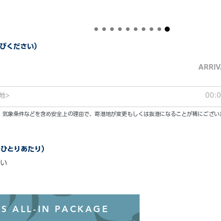
びください）
ARRIV
地>
00:
い。気象条件などを含め安全上の理由で、寄港地が変更もしくは抜港になることが稀にござい
のひとりあたり）
い
オールインクル
S ALL-IN PACKAGE
わずか99ド