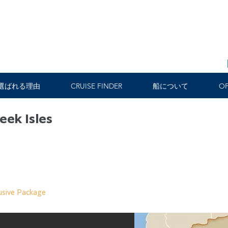
選ばれる理由
CRUISE FINDER
船について
OF
eek Isles
）
）
usive Package