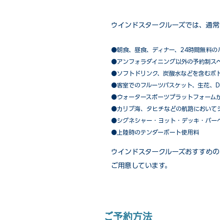
ウインドスタークルーズでは、通常
●朝食、昼食、ディナー、24時間無料の
​●アンフォラダイニング以外の予約制ス
●ソフトドリンク、炭酸水などを含むボ
●客室でのフルーツバスケット、生花、D
●ウォータースポーツプラットフォーム
●カリブ海、タヒチなどの航路において
​●シグネシャー・ヨット・デッキ・バー
●上陸時のテンダーボート使用料
ウインドスタークルーズおすすめの
ご用意しています。
ご予約方法