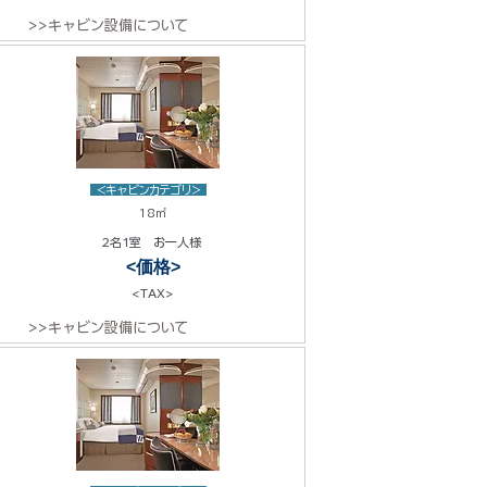
>>キャビン設備について
<キャビンカテゴリ>
18㎡
2名1室 お一人様
<価格>
<TAX>
>>キャビン設備について