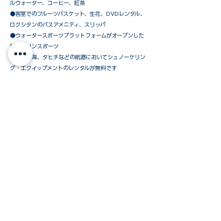
ルウォーター、コーヒー、紅茶
●客室でのフルーツバスケット、生花、DVDレンタル、
ロクシタンのバスアメニティ、スリッパ
●ウォータースポーツプラットフォームがオープンした
時のマリンスポーツ
●カリブ海、タヒチなどの航路においてシュノーケリン
グ・エクイップメントのレンタルが無料です
​●シグネシャー・ヨット・デッキ・バーベキュー・ディ
ナー（天候により中止の場合あり）
●上陸時のテンダーボート使用料
ウインドスタークルーズおすすめの「オールインパ
ッケージ」以外に、必要なものだけを追加されたい
お客様のために、下記のパッケージを
ご用意しています。
ご予約方法