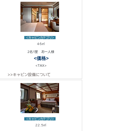
<キャビンカテゴリ>
46㎡
2名1室 お一人様
<価格>
<TAX>
>>キャビン設備について
<キャビンカテゴリ>
22.5㎡