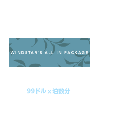
WINDSTAR’S ALL-IN PACKAGE
オールインクルーシブパッケージ
わずか99ドル／一人一泊あたり
99ドルｘ泊数分
上記のクルーズ料金にオールインクルー
シブパッケージを追加するだけで、
船上で解き放たれた楽しさを味わえま
す。​
オールインパッケージには下記が含まれ
ます。