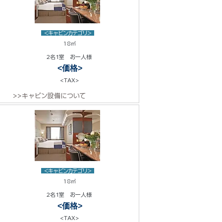
<キャビンカテゴリ>
18㎡
2名1室 お一人様
<価格>
<TAX>
>>キャビン設備について
<キャビンカテゴリ>
18㎡
2名1室 お一人様
<価格>
<TAX>