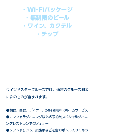
・Wi-Fiパッケージ
・無制限のビール
・ワイン、カクテル
・チップ
快適なクルーズを楽しみたい方、お得に
オールインクルーシブを楽しみたい方へ
の選択肢です。
ウインドスタークルーズでは、通常のクルーズ料金
に次のものが含まれます。
●朝食、昼食、ディナー、24時間無料のルームサービス
​●アンフォラダイニング以外の予約制スペシャルダイニ
ングレストランでのディナー
●ソフトドリンク、炭酸水などを含むボトル入りミネラ