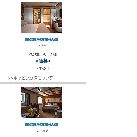
<キャビンカテゴリ>
46㎡
2名1室 お一人様
<価格>
<TAX>
>>キャビン設備について
<キャビンカテゴリ>
22.5㎡