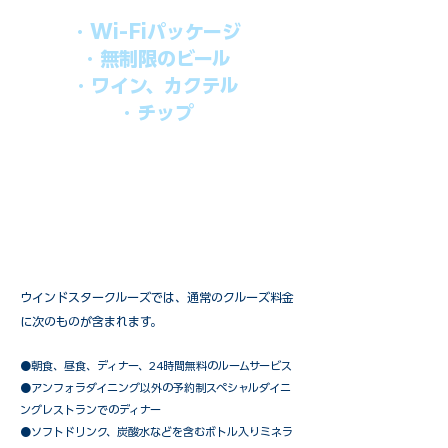
・Wi-Fiパッケージ
・無制限のビール
・ワイン、カクテル
・チップ
快適なクルーズを楽しみたい方、お得に
オールインクルーシブを楽しみたい方へ
の選択肢です。
ウインドスタークルーズでは、通常のクルーズ料金
に次のものが含まれます。
●朝食、昼食、ディナー、24時間無料のルームサービス
​●アンフォラダイニング以外の予約制スペシャルダイニ
ングレストランでのディナー
●ソフトドリンク、炭酸水などを含むボトル入りミネラ