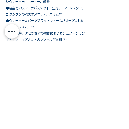
ルウォーター、コーヒー、紅茶
●客室でのフルーツバスケット、生花、DVDレンタル、
ロクシタンのバスアメニティ、スリッパ
●ウォータースポーツプラットフォームがオープンした
時のマリンスポーツ
●カリブ海、タヒチなどの航路においてシュノーケリン
グ・エクイップメントのレンタルが無料です
​●シグネシャー・ヨット・デッキ・バーベキュー・ディ
ナー（天候により中止の場合あり）
●上陸時のテンダーボート使用料
ウインドスタークルーズおすすめの「オールインパ
ッケージ」以外に、必要なものだけを追加されたい
お客様のために、下記のパッケージを
ご用意しています。
ご予約方法