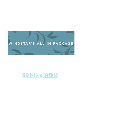
WINDSTAR’S ALL-IN PACKAGE
オールインクルーシブパッケージ
わずか99ドル／一人一泊あたり
99ドルｘ泊数分
上記のクルーズ料金にオールインクルー
シブパッケージを追加するだけで、
船上で解き放たれた楽しさを味わえま
す。​
オールインパッケージには下記が含まれ
ます。