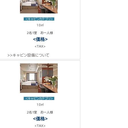
<キャビンカテゴリ>
18㎡
2名1室 お一人様
<価格>
<TAX>
>>キャビン設備について
<キャビンカテゴリ>
18㎡
2名1室 お一人様
<価格>
<TAX>