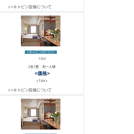
>>キャビン設備について
<キャビンカテゴリ>
18㎡
2名1室 お一人様
<価格>
<TAX>
>>キャビン設備について