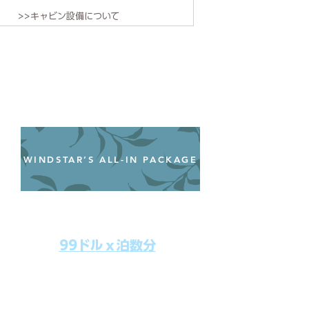
>>キャビン設備について
WINDSTAR’S ALL-IN PACKAGE
オールインクルーシブパッケージ
わずか99ドル／一人一泊あたり
99ドルｘ泊数分
上記のクルーズ料金にオールインクルー
シブパッケージを追加するだけで、
船上で解き放たれた楽しさを味わえま