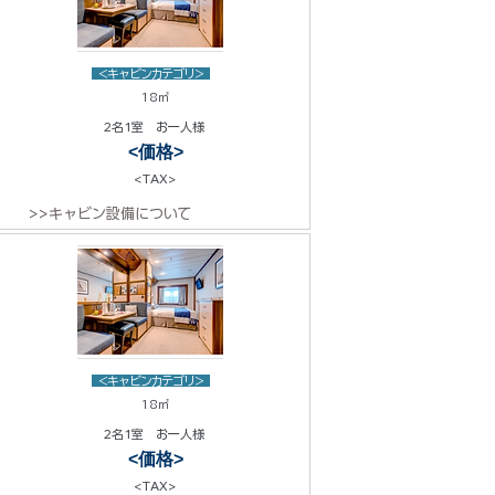
<キャビンカテゴリ>
18㎡
2名1室 お一人様
<価格>
<TAX>
>>キャビン設備について
<キャビンカテゴリ>
18㎡
2名1室 お一人様
<価格>
<TAX>