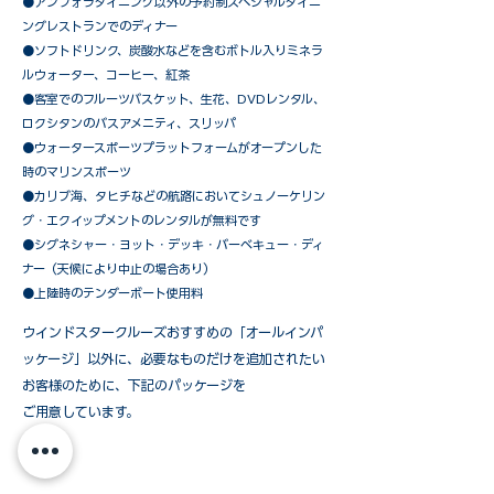
​●アンフォラダイニング以外の予約制スペシャルダイニ
ングレストランでのディナー
●ソフトドリンク、炭酸水などを含むボトル入りミネラ
ルウォーター、コーヒー、紅茶
●客室でのフルーツバスケット、生花、DVDレンタル、
ロクシタンのバスアメニティ、スリッパ
●ウォータースポーツプラットフォームがオープンした
時のマリンスポーツ
●カリブ海、タヒチなどの航路においてシュノーケリン
グ・エクイップメントのレンタルが無料です
​●シグネシャー・ヨット・デッキ・バーベキュー・ディ
ナー（天候により中止の場合あり）
●上陸時のテンダーボート使用料
ウインドスタークルーズおすすめの「オールインパ
ッケージ」以外に、必要なものだけを追加されたい
お客様のために、下記のパッケージを
ご用意しています。