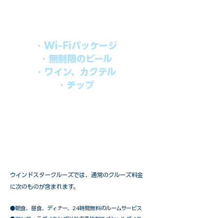
す。​
オールインパッケージには下記が含まれ
ます。
・Wi-Fiパッケージ
・無制限のビール
・ワイン、カクテル
・チップ
快適なクルーズを楽しみたい方、お得に
オールインクルーシブを楽しみたい方へ
の選択肢です。
ウインドスタークルーズでは、通常のクルーズ料金
に次のものが含まれます。
●朝食、昼食、ディナー、24時間無料のルームサービス