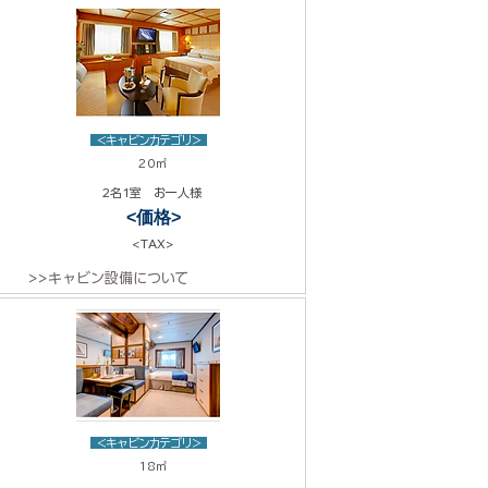
<キャビンカテゴリ>
20㎡
2名1室 お一人様
<価格>
<TAX>
>>キャビン設備について
<キャビンカテゴリ>
18㎡