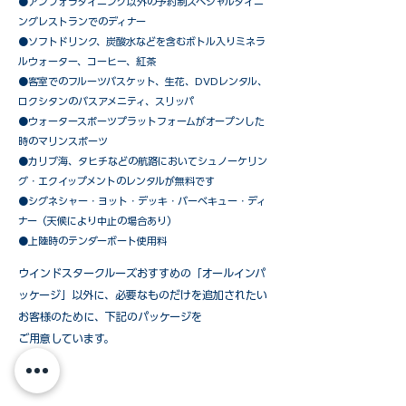
​●アンフォラダイニング以外の予約制スペシャルダイニ
ングレストランでのディナー
●ソフトドリンク、炭酸水などを含むボトル入りミネラ
ルウォーター、コーヒー、紅茶
●客室でのフルーツバスケット、生花、DVDレンタル、
ロクシタンのバスアメニティ、スリッパ
●ウォータースポーツプラットフォームがオープンした
時のマリンスポーツ
●カリブ海、タヒチなどの航路においてシュノーケリン
グ・エクイップメントのレンタルが無料です
​●シグネシャー・ヨット・デッキ・バーベキュー・ディ
ナー（天候により中止の場合あり）
●上陸時のテンダーボート使用料
ウインドスタークルーズおすすめの「オールインパ
ッケージ」以外に、必要なものだけを追加されたい
お客様のために、下記のパッケージを
ご用意しています。