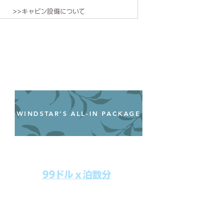
>>キャビン設備について
WINDSTAR’S ALL-IN PACKAGE
オールインクルーシブパッケージ
わずか99ドル／一人一泊あたり
99ドルｘ泊数分
上記のクルーズ料金にオールインクルー
シブパッケージを追加するだけで、
船上で解き放たれた楽しさを味わえま