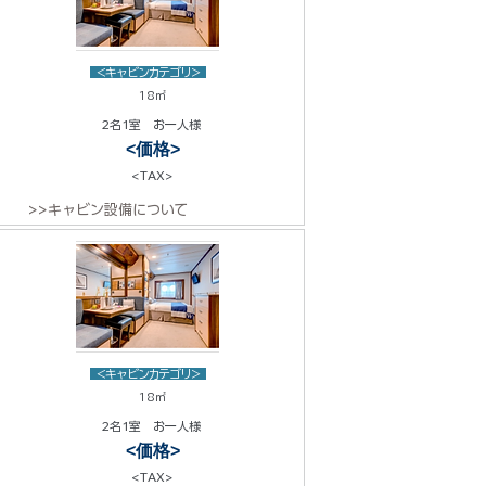
<キャビンカテゴリ>
18㎡
2名1室 お一人様
<価格>
<TAX>
>>キャビン設備について
<キャビンカテゴリ>
18㎡
2名1室 お一人様
<価格>
<TAX>