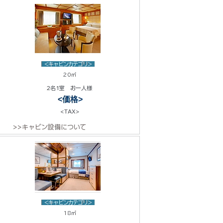
<キャビンカテゴリ>
20㎡
2名1室 お一人様
<価格>
<TAX>
>>キャビン設備について
<キャビンカテゴリ>
18㎡