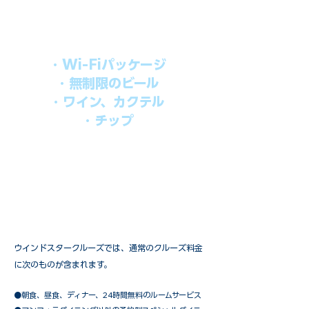
す。​
オールインパッケージには下記が含まれ
ます。
・Wi-Fiパッケージ
・無制限のビール
・ワイン、カクテル
・チップ
快適なクルーズを楽しみたい方、お得に
オールインクルーシブを楽しみたい方へ
の選択肢です。
ウインドスタークルーズでは、通常のクルーズ料金
に次のものが含まれます。
●朝食、昼食、ディナー、24時間無料のルームサービス