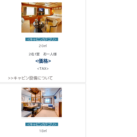
<キャビンカテゴリ>
20㎡
2名1室 お一人様
<価格>
<TAX>
>>キャビン設備について
<キャビンカテゴリ>
18㎡