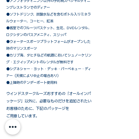
​●アンフォラダイニング以外の予約制スペシャルダイニ
ングレストランでのディナー
●ソフトドリンク、炭酸水などを含むボトル入りミネラ
ルウォーター、コーヒー、紅茶
●客室でのフルーツバスケット、生花、DVDレンタル、
ロクシタンのバスアメニティ、スリッパ
●ウォータースポーツプラットフォームがオープンした
時のマリンスポーツ
●カリブ海、タヒチなどの航路においてシュノーケリン
グ・エクイップメントのレンタルが無料です
​●シグネシャー・ヨット・デッキ・バーベキュー・ディ
ナー（天候により中止の場合あり）
●上陸時のテンダーボート使用料
ウインドスタークルーズおすすめの「オールインパ
ッケージ」以外に、必要なものだけを追加されたい
お客様のために、下記のパッケージを
ご用意しています。