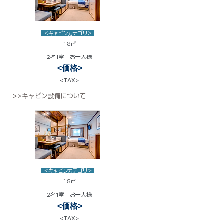
<キャビンカテゴリ>
18㎡
2名1室 お一人様
<価格>
<TAX>
>>キャビン設備について
<キャビンカテゴリ>
18㎡
2名1室 お一人様
<価格>
<TAX>