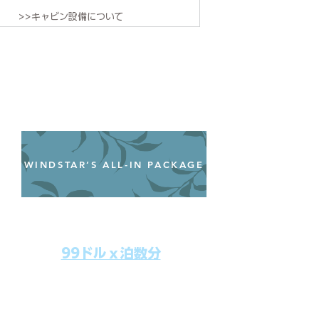
>>キャビン設備について
WINDSTAR’S ALL-IN PACKAGE
オールインクルーシブパッケージ
わずか99ドル／一人一泊あたり
99ドルｘ泊数分
上記のクルーズ料金にオールインクルー
シブパッケージを追加するだけで、
船上で解き放たれた楽しさを味わえま