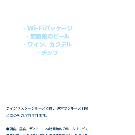
す。​
オールインパッケージには下記が含まれ
ます。
・Wi-Fiパッケージ
・無制限のビール
・ワイン、カクテル
・チップ
快適なクルーズを楽しみたい方、お得に
オールインクルーシブを楽しみたい方へ
の選択肢です。
ウインドスタークルーズでは、通常のクルーズ料金
に次のものが含まれます。
●朝食、昼食、ディナー、24時間無料のルームサービス