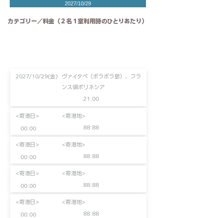
2027/10/29
カテゴリー／料金（２名１室利用時のひとりあたり）
2027/10/29(金)
ヴァイタペ（ボラボラ島）、フラ
ンス領ポリネシア
21:00
<寄港日>
<寄港地>
88:88
00:00
<寄港日>
<寄港地>
88:88
00:00
<寄港日>
<寄港地>
88:88
00:00
<寄港日>
<寄港地>
88:88
00:00