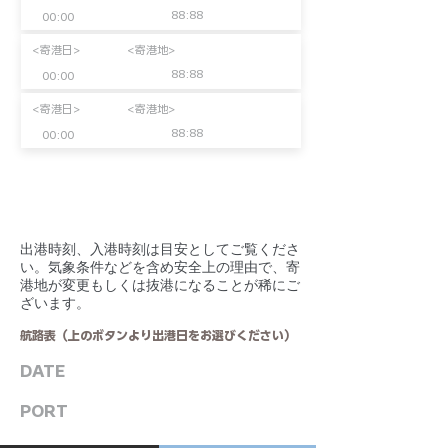
88:88
00:00
<寄港日>
<寄港地>
88:88
00:00
<寄港日>
<寄港地>
88:88
00:00
​出港時刻、入港時刻は目安としてご覧くださ
い。気象条件などを含め安全上の理由で、寄
港地が変更もしくは抜港になることが稀にご
ざいます。
航路表（上のボタンより出港日をお選びください）
DATE
PORT