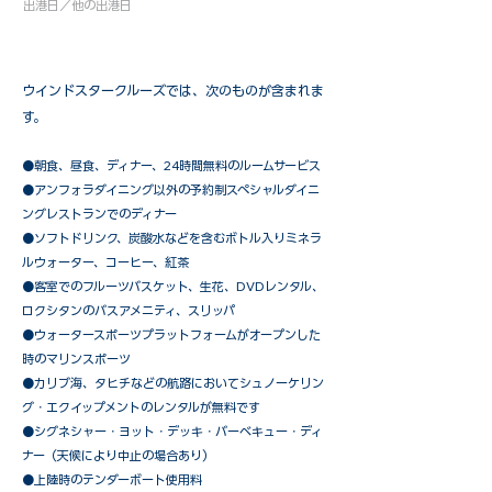
出港日／他の出港日
ウインドスタークルーズでは、次のものが含まれま
す。
●朝食、昼食、ディナー、24時間無料のルームサービス
​●アンフォラダイニング以外の予約制スペシャルダイニ
ングレストランでのディナー
●ソフトドリンク、炭酸水などを含むボトル入りミネラ
ルウォーター、コーヒー、紅茶
●客室でのフルーツバスケット、生花、DVDレンタル、
ロクシタンのバスアメニティ、スリッパ
●ウォータースポーツプラットフォームがオープンした
時のマリンスポーツ
●カリブ海、タヒチなどの航路においてシュノーケリン
グ・エクイップメントのレンタルが無料です
​●シグネシャー・ヨット・デッキ・バーベキュー・ディ
ナー（天候により中止の場合あり）
●上陸時のテンダーボート使用料