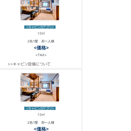
<キャビンカテゴリ>
18㎡
2名1室 お一人様
<価格>
<TAX>
>>キャビン設備について
<キャビンカテゴリ>
18㎡
2名1室 お一人様
<価格>