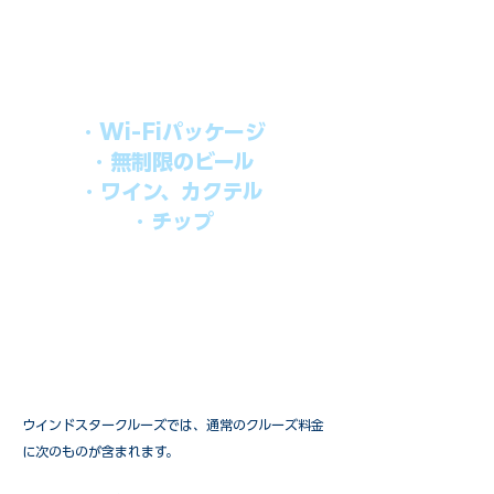
シブパッケージを追加するだけで、
船上で解き放たれた楽しさを味わえま
す。​
オールインパッケージには下記が含まれ
ます。
・Wi-Fiパッケージ
・無制限のビール
・ワイン、カクテル
・チップ
快適なクルーズを楽しみたい方、お得に
オールインクルーシブを楽しみたい方へ
の選択肢です。
ウインドスタークルーズでは、通常のクルーズ料金
に次のものが含まれます。