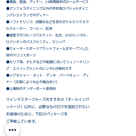
●朝食、昼食、ディナー、24時間無料のルームサービス
​●アンフォラダイニング以外の予約制スペシャルダイニ
ングレストランでのディナー
●ソフトドリンク、炭酸水などを含むボトル入りミネラ
ルウォーター、コーヒー、紅茶
●客室でのフルーツバスケット、生花、DVDレンタル、
ロクシタンのバスアメニティ、スリッパ
●ウォータースポーツプラットフォームがオープンした
時のマリンスポーツ
●カリブ海、タヒチなどの航路においてシュノーケリン
グ・エクイップメントのレンタルが無料です
​●シグネシャー・ヨット・デッキ・バーベキュー・ディ
ナー（天候により中止の場合あり）
●上陸時のテンダーボート使用料
ウインドスタークルーズおすすめの「オールインパ
ッケージ」以外に、必要なものだけを追加されたい
お客様のために、下記のパッケージを
ご用意しています。