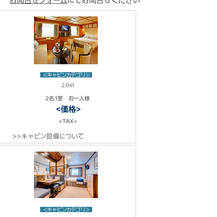
お問合せフォーム
にてお問合せください
<キャビンカテゴリ>
20㎡
2名1室 お一人様
<価格>
<TAX>
>>キャビン設備について
<キャビンカテゴリ>