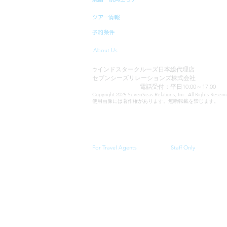
ツアー情報
予約条件
About Us
インドスタークルーズ日本総代理店
ウ
セブンシーズリレーションズ株式会社
TEL:03-6869-7117
電話受付：平日10:00～17:00
Copyright 2025 SevenSeas Relations, Inc. All Rights Rese
使用画像には著作権があります。無断転載を禁じます。
当サイトに表示される料金、クルーズスケジュール・
For Travel Agents
Staff Only