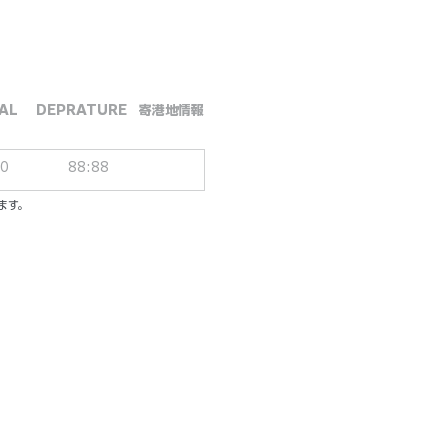
AL
DEPRATURE
​寄港地情報
00
88:88
ます。
ーシブパッケージ
ル／一人一泊あたり