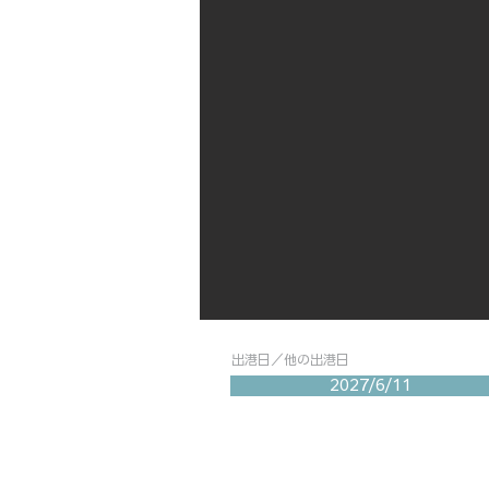
出港日／他の出港日
2027/6/11