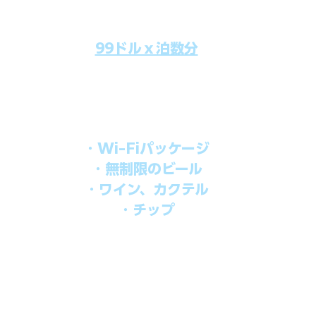
99ドルｘ泊数分
のクルーズ料金にオールインクルーシブパッケージを追加するだけで
船上で解き放たれた楽しさを味わえます。​
オールインパッケージには下記が含まれます。
・Wi-Fiパッケージ
・無制限のビール
・ワイン、カクテル
・チップ
を楽しみたい方、お得にオールインクルーシブを楽しみたい方への