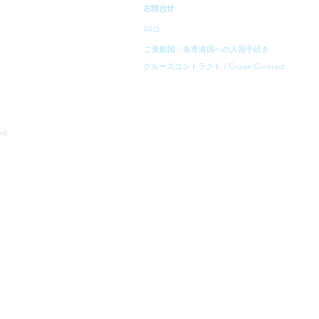
お問合せ
FAQ
ご乗船国・各寄港国への入国手続き
クルーズコントラクト / Cruise Contract
rved.
寄港地等は、予告無く変更になることがあります。