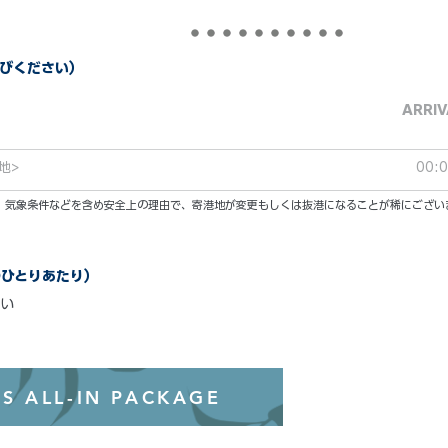
びください）
ARRIV
地>
00:
い。気象条件などを含め安全上の理由で、寄港地が変更もしくは抜港になることが稀にござい
のひとりあたり）
い
オールインクル
S ALL-IN PACKAGE
わずか99ド