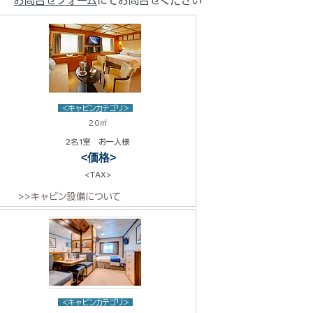
お問合せフォーム
にてお問合せください
<キャビンカテゴリ>
20㎡
2名1室 お一人様
<価格>
<TAX>
>>キャビン設備について
<キャビンカテゴリ>