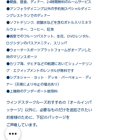
●朝食、昼食、ディナー、24時間無料のルームサービス
​●アンフォラダイニング以外の予約制スペシャルダイニ
ングレストランでのディナー
●ソフトドリンク、炭酸水などを含むボトル入りミネラ
ルウォーター、コーヒー、紅茶
●客室でのフルーツバスケット、生花、DVDレンタル、
ロクシタンのバスアメニティ、スリッパ
●ウォータースポーツプラットフォームがオープンした
時のマリンスポーツ
●カリブ海、タヒチなどの航路においてシュノーケリン
グ・エクイップメントのレンタルが無料です
​●シグネシャー・ヨット・デッキ・バーベキュー・ディ
ナー（天候により中止の場合あり）
●上陸時のテンダーボート使用料
ウインドスタークルーズおすすめの「オールインパ
ッケージ」以外に、必要なものだけを追加されたい
お客様のために、下記のパッケージを
ご用意しています。