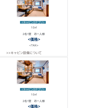
<キャビンカテゴリ>
18㎡
2名1室 お一人様
<価格>
<TAX>
>>キャビン設備について
<キャビンカテゴリ>
18㎡
2名1室 お一人様
<価格>