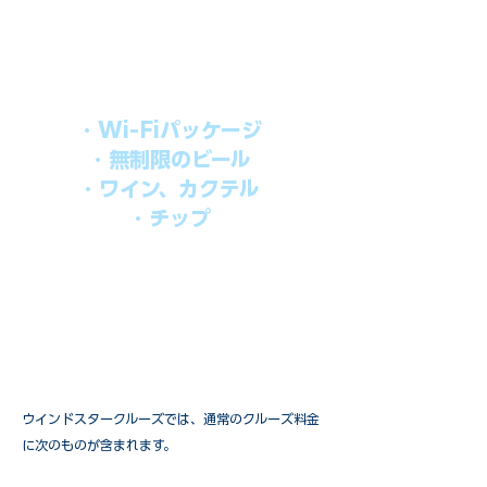
シブパッケージを追加するだけで、
船上で解き放たれた楽しさを味わえま
す。​
オールインパッケージには下記が含まれ
ます。
・Wi-Fiパッケージ
・無制限のビール
・ワイン、カクテル
・チップ
快適なクルーズを楽しみたい方、お得に
オールインクルーシブを楽しみたい方へ
の選択肢です。
ウインドスタークルーズでは、通常のクルーズ料金
に次のものが含まれます。