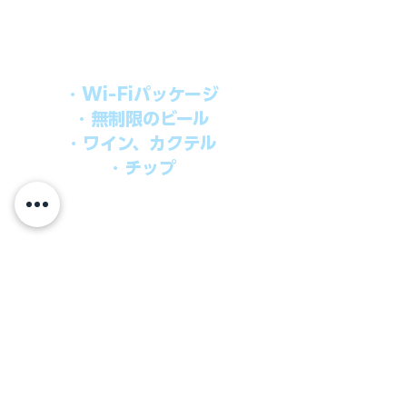
船上で解き放たれた楽しさを味わえま
す。​
オールインパッケージには下記が含まれ
ます。
・Wi-Fiパッケージ
・無制限のビール
・ワイン、カクテル
・チップ
快適なクルーズを楽しみたい方、お得に
オールインクルーシブを楽しみたい方へ
の選択肢です。
ウインドスタークルーズでは、通常のクルーズ料金
に次のものが含まれます。
●朝食、昼食、ディナー、24時間無料のルームサービス