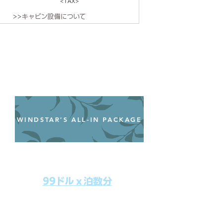
<TAX>
>>キャビン設備について
WINDSTAR’S ALL-IN PACKAGE
オールインクルーシブパッケージ
わずか99ドル／一人一泊あたり
99ドルｘ泊数分
上記のクルーズ料金にオールインクルー
シブパッケージを追加するだけで、