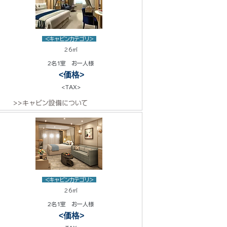
<キャビンカテゴリ>
26㎡
2名1室 お一人様
<価格>
<TAX>
>>キャビン設備について
<キャビンカテゴリ>
26㎡
2名1室 お一人様
<価格>