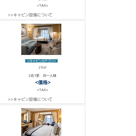
<TAX>
>>キャビン設備について
<キャビンカテゴリ>
26㎡
2名1室 お一人様
<価格>
<TAX>
>>キャビン設備について