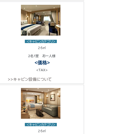
<キャビンカテゴリ>
26㎡
2名1室 お一人様
<価格>
<TAX>
>>キャビン設備について
<キャビンカテゴリ>
26㎡