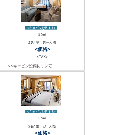
<キャビンカテゴリ>
26㎡
2名1室 お一人様
<価格>
<TAX>
>>キャビン設備について
<キャビンカテゴリ>
26㎡
2名1室 お一人様
<価格>