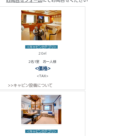
お問合せフォーム
にてお問合せください
<キャビンカテゴリ>
20㎡
2名1室 お一人様
<価格>
<TAX>
>>キャビン設備について
<キャビンカテゴリ>