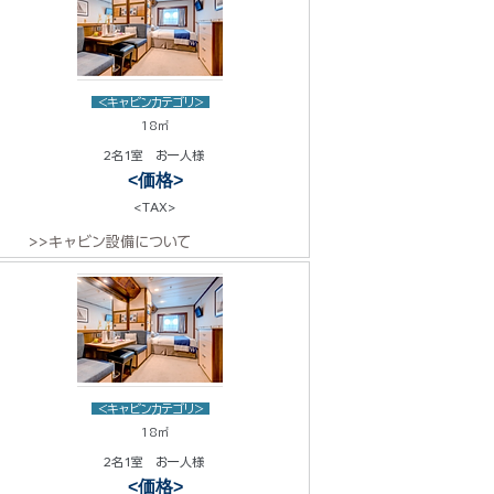
<キャビンカテゴリ>
18㎡
2名1室 お一人様
<価格>
<TAX>
>>キャビン設備について
<キャビンカテゴリ>
18㎡
2名1室 お一人様
<価格>