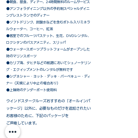
●朝食、昼食、ディナー、24時間無料のルームサービス
​●アンフォラダイニング以外の予約制スペシャルダイニ
ングレストランでのディナー
●ソフトドリンク、炭酸水などを含むボトル入りミネラ
ルウォーター、コーヒー、紅茶
●客室でのフルーツバスケット、生花、DVDレンタル、
ロクシタンのバスアメニティ、スリッパ
●ウォータースポーツプラットフォームがオープンした
時のマリンスポーツ
●カリブ海、タヒチなどの航路においてシュノーケリン
グ・エクイップメントのレンタルが無料です
​●シグネシャー・ヨット・デッキ・バーベキュー・ディ
ナー（天候により中止の場合あり）
●上陸時のテンダーボート使用料
ウインドスタークルーズおすすめの「オールインパ
ッケージ」以外に、必要なものだけを追加されたい
お客様のために、下記のパッケージを
ご用意しています。