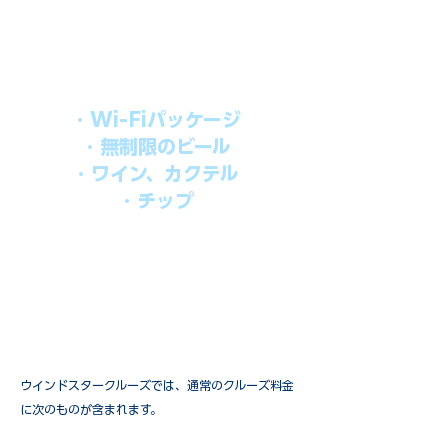
シブパッケージを追加するだけで、
船上で解き放たれた楽しさを味わえま
す。​
オールインパッケージには下記が含まれ
ます。
・Wi-Fiパッケージ
・無制限のビール
・ワイン、カクテル
・チップ
快適なクルーズを楽しみたい方、お得に
オールインクルーシブを楽しみたい方へ
の選択肢です。
ウインドスタークルーズでは、通常のクルーズ料金
に次のものが含まれます。