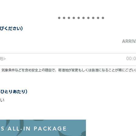
びください）
ARRIV
地>
00:
い。気象条件などを含め安全上の理由で、寄港地が変更もしくは抜港になることが稀にござい
のひとりあたり）
い
オールインクル
S ALL-IN PACKAGE
わずか99ド