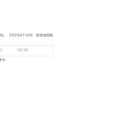
AL
DEPRATURE
​寄港地情報
00
88:88
ます。
ーシブパッケージ
ル／一人一泊あたり