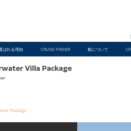
選ばれる理由
CRUISE FINDER
船について
OF
water Villa Package
age
usive Package