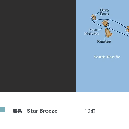
Star Breeze
10
泊
船名