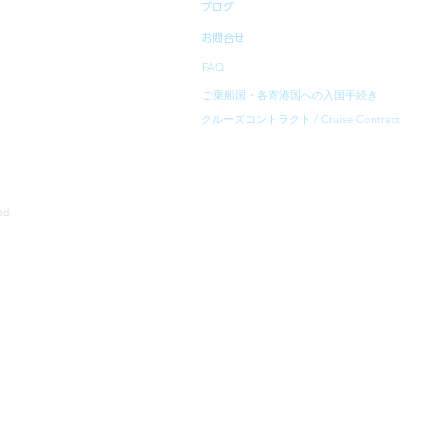
ブログ
お問合せ
FAQ
ご乗船国・各寄港国への入国手続き
クルーズコントラクト / Cruise Contract
rved.
寄港地等は、予告無く変更になることがあります。