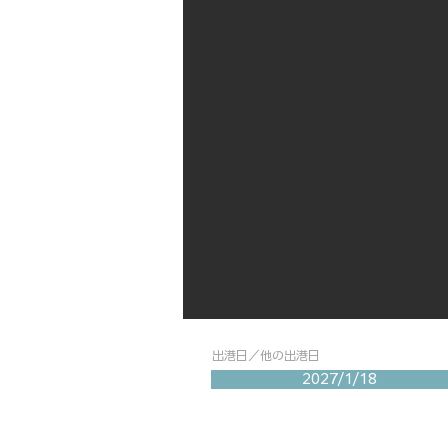
出港日／他の出港日
2027/1/18