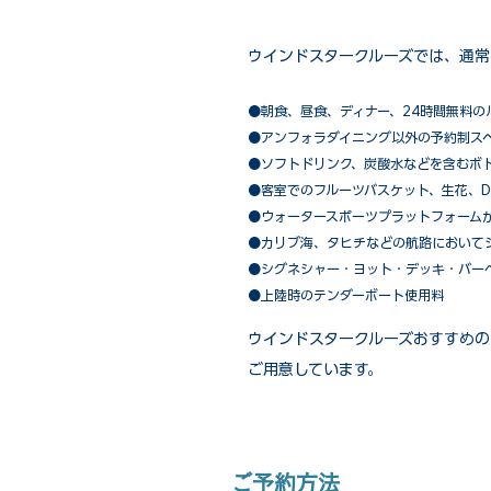
ウインドスタークルーズでは、通常
●朝食、昼食、ディナー、24時間無料の
​●アンフォラダイニング以外の予約制ス
●ソフトドリンク、炭酸水などを含むボ
●客室でのフルーツバスケット、生花、D
●ウォータースポーツプラットフォーム
●カリブ海、タヒチなどの航路において
​●シグネシャー・ヨット・デッキ・バー
●上陸時のテンダーボート使用料
ウインドスタークルーズおすすめの
ご用意しています。
ご予約方法