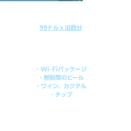
99ドルｘ泊数分
のクルーズ料金にオールインクルーシブパッケージを追加するだけで
船上で解き放たれた楽しさを味わえます。​
オールインパッケージには下記が含まれます。
・Wi-Fiパッケージ
・無制限のビール
・ワイン、カクテル
・チップ
を楽しみたい方、お得にオールインクルーシブを楽しみたい方への