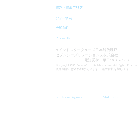
航路・航海エリア
ツアー情報
予約条件
About Us
インドスタークルーズ日本総代理店
ウ
セブンシーズリレーションズ株式会社
TEL:03-6869-7117
電話受付：平日10:00～17:00
Copyright 2025 SevenSeas Relations, Inc. All Rights Rese
使用画像には著作権があります。無断転載を禁じます。
当サイトに表示される料金、クルーズスケジュール・
For Travel Agents
Staff Only