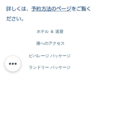
詳しくは、
予約方法のページ
をご覧く
ださい。
​ホテル ＆ 送迎
​港へのアクセス
ビバレージ パッケージ
​ランドリー パッケージ
​WiFi パッケージ
ビバレッジ パッケージ
サインレスで
アルコールを楽しみたい方へ
Topmast Discoveries Beer & Wine
Package
トップマスト・ディスカバリーズ ビール＆
ワインパッケージ