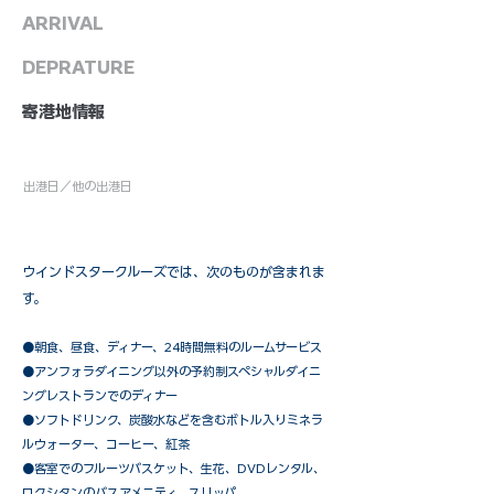
ARRIVAL
DEPRATURE
​寄港地情報
出港日／他の出港日
ウインドスタークルーズでは、次のものが含まれま
す。
●朝食、昼食、ディナー、24時間無料のルームサービス
​●アンフォラダイニング以外の予約制スペシャルダイニ
ングレストランでのディナー
●ソフトドリンク、炭酸水などを含むボトル入りミネラ
ルウォーター、コーヒー、紅茶
●客室でのフルーツバスケット、生花、DVDレンタル、
ロクシタンのバスアメニティ、スリッパ