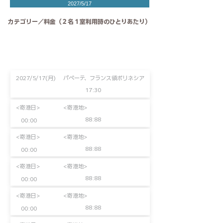
2027/5/17
カテゴリー／料金（２名１室利用時のひとりあたり）
2027/5/17(月)
パペーテ、フランス領ポリネシア
17:30
<寄港日>
<寄港地>
88:88
00:00
<寄港日>
<寄港地>
88:88
00:00
<寄港日>
<寄港地>
88:88
00:00
<寄港日>
<寄港地>
88:88
00:00