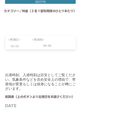
2027/7/5
カテゴリー／料金（２名１室利用時のひとりあたり）
<寄港日>
<寄港地>
88:88
00:00
​出港時刻、入港時刻は目安としてご覧くださ
い。気象条件などを含め安全上の理由で、寄
港地が変更もしくは抜港になることが稀にご
ざいます。
航路表（上のボタンより出港日をお選びください）
DATE