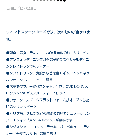
出港日／他の出港日
ウインドスタークルーズでは、次のものが含まれま
す。
●朝食、昼食、ディナー、24時間無料のルームサービス
​●アンフォラダイニング以外の予約制スペシャルダイニ
ングレストランでのディナー
●ソフトドリンク、炭酸水などを含むボトル入りミネラ
ルウォーター、コーヒー、紅茶
●客室でのフルーツバスケット、生花、DVDレンタル、
ロクシタンのバスアメニティ、スリッパ
●ウォータースポーツプラットフォームがオープンした
時のマリンスポーツ
●カリブ海、タヒチなどの航路においてシュノーケリン
グ・エクイップメントのレンタルが無料です
​●シグネシャー・ヨット・デッキ・バーベキュー・ディ
ナー（天候により中止の場合あり）