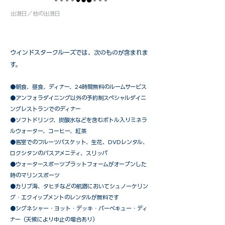
出港日／他の出港日
ウインドスタークルーズでは、次のものが含まれま
す。
●朝食、昼食、ディナー、24時間無料のルームサービス
​●アンフォラダイニング以外の予約制スペシャルダイニ
ングレストランでのディナー
●ソフトドリンク、炭酸水などを含むボトル入りミネラ
ルウォーター、コーヒー、紅茶
●客室でのフルーツバスケット、生花、DVDレンタル、
ロクシタンのバスアメニティ、スリッパ
●ウォータースポーツプラットフォームがオープンした
時のマリンスポーツ
●カリブ海、タヒチなどの航路においてシュノーケリン
グ・エクイップメントのレンタルが無料です
​●シグネシャー・ヨット・デッキ・バーベキュー・ディ
ナー（天候により中止の場合あり）