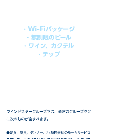
す。​
オールインパッケージには下記が含まれ
ます。
・Wi-Fiパッケージ
・無制限のビール
・ワイン、カクテル
・チップ
快適なクルーズを楽しみたい方、お得に
オールインクルーシブを楽しみたい方へ
の選択肢です。
ウインドスタークルーズでは、通常のクルーズ料金
に次のものが含まれます。
●朝食、昼食、ディナー、24時間無料のルームサービス