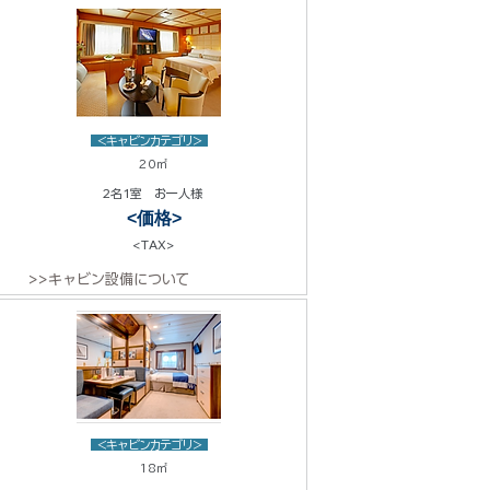
<キャビンカテゴリ>
20㎡
2名1室 お一人様
<価格>
<TAX>
>>キャビン設備について
<キャビンカテゴリ>
18㎡