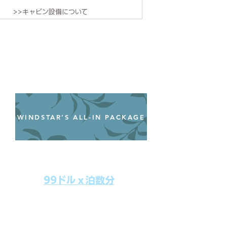
>>キャビン設備について
WINDSTAR’S ALL-IN PACKAGE
オールインクルーシブパッケージ
わずか99ドル／一人一泊あたり
99ドルｘ泊数分
上記のクルーズ料金にオールインクルー
シブパッケージを追加するだけで、
船上で解き放たれた楽しさを味わえま