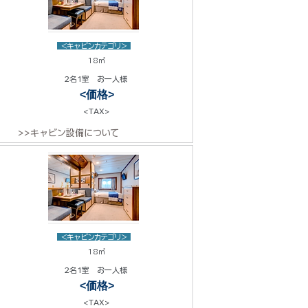
<キャビンカテゴリ>
18㎡
2名1室 お一人様
<価格>
<TAX>
>>キャビン設備について
<キャビンカテゴリ>
18㎡
2名1室 お一人様
<価格>
<TAX>