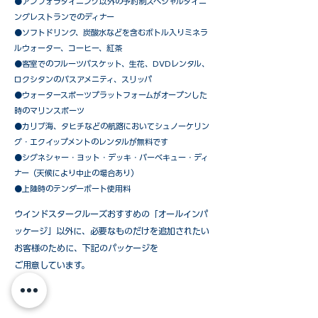
​●アンフォラダイニング以外の予約制スペシャルダイニ
ングレストランでのディナー
●ソフトドリンク、炭酸水などを含むボトル入りミネラ
ルウォーター、コーヒー、紅茶
●客室でのフルーツバスケット、生花、DVDレンタル、
ロクシタンのバスアメニティ、スリッパ
●ウォータースポーツプラットフォームがオープンした
時のマリンスポーツ
●カリブ海、タヒチなどの航路においてシュノーケリン
グ・エクイップメントのレンタルが無料です
​●シグネシャー・ヨット・デッキ・バーベキュー・ディ
ナー（天候により中止の場合あり）
●上陸時のテンダーボート使用料
ウインドスタークルーズおすすめの「オールインパ
ッケージ」以外に、必要なものだけを追加されたい
お客様のために、下記のパッケージを
ご用意しています。