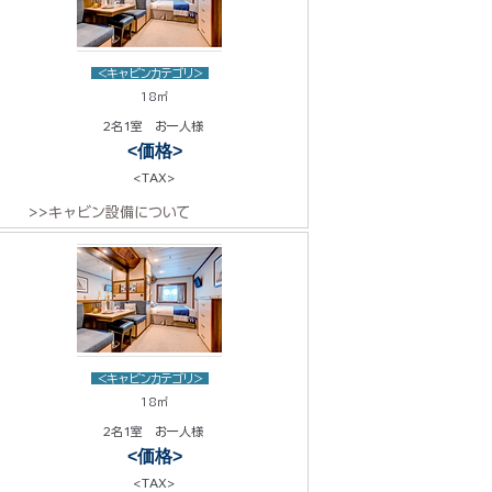
<キャビンカテゴリ>
18㎡
2名1室 お一人様
<価格>
<TAX>
>>キャビン設備について
<キャビンカテゴリ>
18㎡
2名1室 お一人様
<価格>
<TAX>