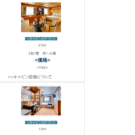
<キャビンカテゴリ>
20㎡
2名1室 お一人様
<価格>
<TAX>
>>キャビン設備について
<キャビンカテゴリ>
18㎡