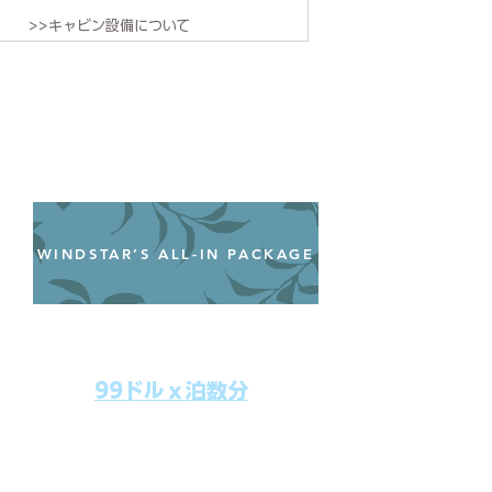
>>キャビン設備について
WINDSTAR’S ALL-IN PACKAGE
オールインクルーシブパッケージ
わずか99ドル／一人一泊あたり
99ドルｘ泊数分
上記のクルーズ料金にオールインクルー
シブパッケージを追加するだけで、
船上で解き放たれた楽しさを味わえま