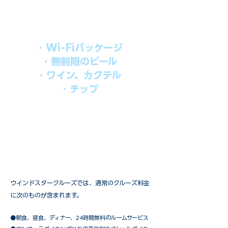
す。​
オールインパッケージには下記が含まれ
ます。
・Wi-Fiパッケージ
・無制限のビール
・ワイン、カクテル
・チップ
快適なクルーズを楽しみたい方、お得に
オールインクルーシブを楽しみたい方へ
の選択肢です。
ウインドスタークルーズでは、通常のクルーズ料金
に次のものが含まれます。
●朝食、昼食、ディナー、24時間無料のルームサービス