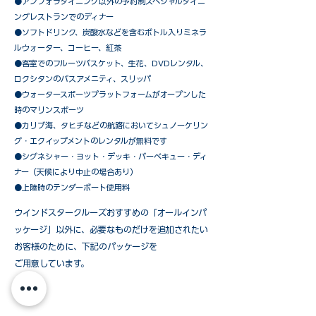
​●アンフォラダイニング以外の予約制スペシャルダイニ
ングレストランでのディナー
●ソフトドリンク、炭酸水などを含むボトル入りミネラ
ルウォーター、コーヒー、紅茶
●客室でのフルーツバスケット、生花、DVDレンタル、
ロクシタンのバスアメニティ、スリッパ
●ウォータースポーツプラットフォームがオープンした
時のマリンスポーツ
●カリブ海、タヒチなどの航路においてシュノーケリン
グ・エクイップメントのレンタルが無料です
​●シグネシャー・ヨット・デッキ・バーベキュー・ディ
ナー（天候により中止の場合あり）
●上陸時のテンダーボート使用料
ウインドスタークルーズおすすめの「オールインパ
ッケージ」以外に、必要なものだけを追加されたい
お客様のために、下記のパッケージを
ご用意しています。